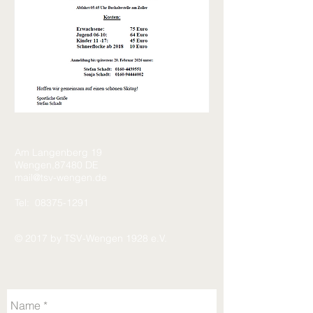
Am Langenberg 19
Wengen,87480 DE
mail@tsv-wengen.de
Tel:
08375-1291
© 2017 by TSV-Wengen 1928 e.V.